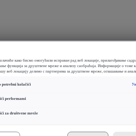
олачиће како бисмо омогућили исправан рад веб локације, прилагођавање садр
жање функција за друштвене мреже и анализу саобраћаја. Информације о томе к
ашу веб локацију делимо с партнерима за друштвене мреже, оглашавање и анал
 potrebni kolačići
Ув
ći performansi
ći za društvene mreže