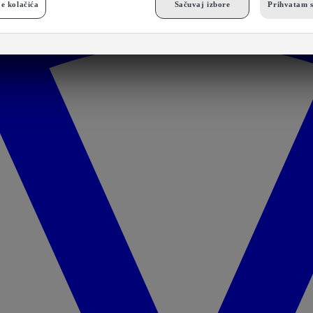
e kolačića
Sačuvaj izbore
Prihvatam s