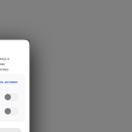
жаја и
ако
итику.
ек активно