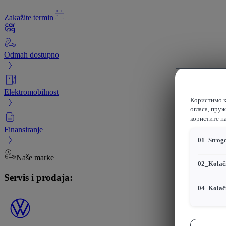
Zakažite termin
Odmah dostupno
Elektromobilnost
Користимо к
огласа, пру
користите н
Finansiranje
01_Strogo
Naše marke
02_Kolači
Servis i prodaja:
04_Kolači