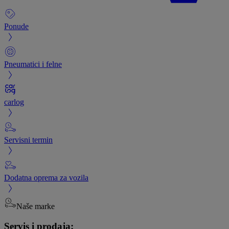
Ponude
Pneumatici i felne
carlog
Servisni termin
Dodatna oprema za vozila
Naše marke
Servis i prodaja: