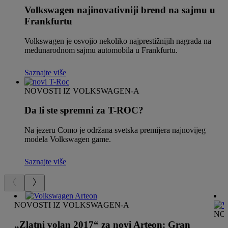
Volkswagen najinovativniji brend na sajmu u
Frankfurtu
Volkswagen je osvojio nekoliko najprestižnijih nagrada na
međunarodnom sajmu automobila u Frankfurtu.
Saznajte više
NOVOSTI IZ VOLKSWAGEN-A
Da li ste spremni za T-ROC?
Na jezeru Como je održana svetska premijera najnovijeg
modela Volkswagen game.
Saznajte više
NOVOSTI IZ VOLKSWAGEN-A
NO
„Zlatni volan 2017“ za novi Arteon: Gran