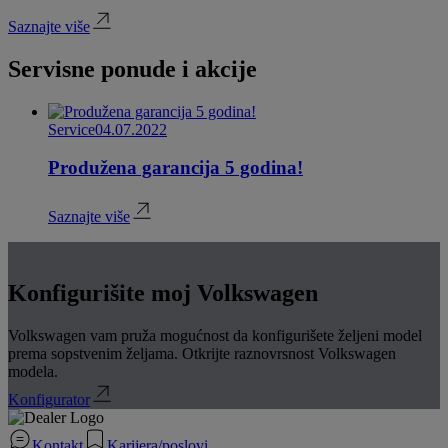
Saznajte više
Servisne ponude i akcije
Service
04.07.2022
Produžena garancija 5 godina!
Saznajte više
Konfigurišite moj Volkswagen
Volkswagen vam pruža mogućnost da konfigurišete željeni model
prema sopstvenim željama. Otkrijte raznovrsnost Volkswagen
modela.
Konfigurator
Kontakt
Karijera/poslovi