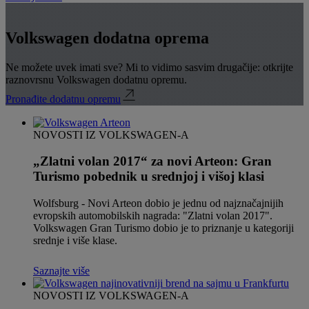
Volkswagen dodatna oprema
Ne možete uvek imati sve? Mi to vidimo sasvim drugačije: otkrijte
raznovrsnu Volkswagen dodatnu opremu.
Pronađite dodatnu opremu
NOVOSTI IZ VOLKSWAGEN-A
„Zlatni volan 2017“ za novi Arteon: Gran
Turismo pobednik u srednjoj i višoj klasi
Wolfsburg - Novi Arteon dobio je jednu od najznačajnijih
evropskih automobilskih nagrada: "Zlatni volan 2017".
Volkswagen Gran Turismo dobio je to priznanje u kategoriji
srednje i više klase.
Saznajte više
NOVOSTI IZ VOLKSWAGEN-A