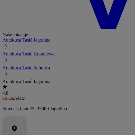
Naše lokacije
Autokuća Tasić Jagodina
Autokuća Tasić Kragujevac
Autokuća Tasić Subotica
Autokuća Tasić Jagodina
4.8
Slovenski put 25
,
35000
Jagodina