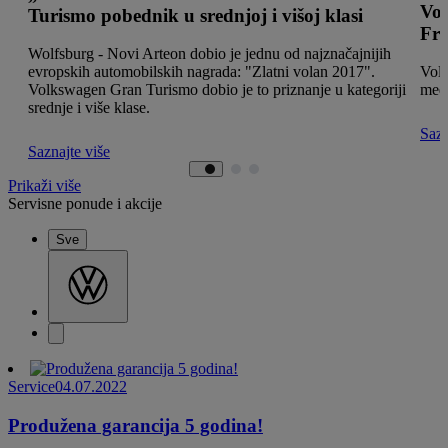
Vol
Turismo pobednik u srednjoj i višoj klasi
Fr
Wolfsburg - Novi Arteon dobio je jednu od najznačajnijih
evropskih automobilskih nagrada: "Zlatni volan 2017".
Volk
Volkswagen Gran Turismo dobio je to priznanje u kategoriji
među
srednje i više klase.
Sazn
Saznajte više
Prikaži više
Servisne ponude i akcije
Sve
Service
04.07.2022
Produžena garancija 5 godina!