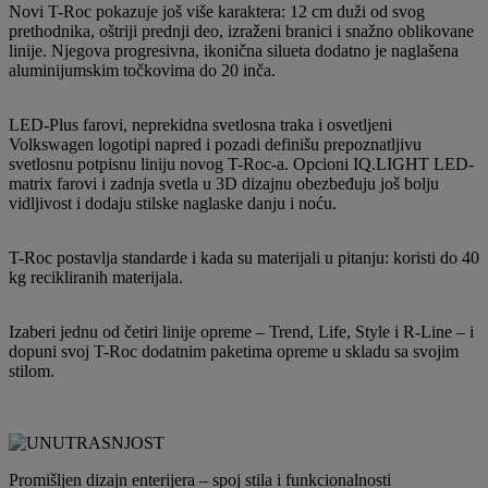
Novi T-Roc pokazuje još više karaktera: 12 cm duži od svog
prethodnika, oštriji prednji deo, izraženi branici i snažno oblikovane
linije. Njegova progresivna, ikonična silueta dodatno je naglašena
aluminijumskim točkovima do 20 inča.
LED-Plus farovi, neprekidna svetlosna traka i osvetljeni
Volkswagen logotipi napred i pozadi definišu prepoznatljivu
svetlosnu potpisnu liniju novog T-Roc-a. Opcioni IQ.LIGHT LED-
matrix farovi i zadnja svetla u 3D dizajnu obezbeđuju još bolju
vidljivost i dodaju stilske naglaske danju i noću.
T-Roc postavlja standarde i kada su materijali u pitanju: koristi do 40
kg recikliranih materijala.
Izaberi jednu od četiri linije opreme – Trend, Life, Style i R-Line – i
dopuni svoj T-Roc dodatnim paketima opreme u skladu sa svojim
stilom.
Promišljen dizajn enterijera – spoj stila i funkcionalnosti