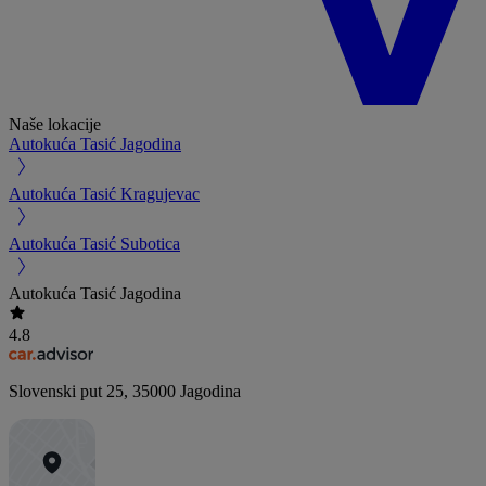
Naše lokacije
Autokuća Tasić Jagodina
Autokuća Tasić Kragujevac
Autokuća Tasić Subotica
Autokuća Tasić Jagodina
4.8
Slovenski put 25
,
35000
Jagodina