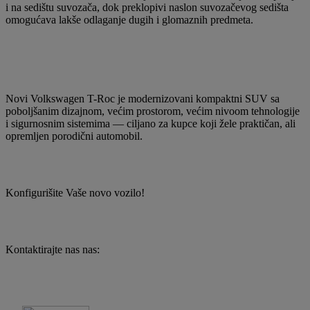
i na sedištu suvozača, dok preklopivi naslon suvozačevog sedišta
omogućava lakše odlaganje dugih i glomaznih predmeta.
Novi Volkswagen T-Roc je modernizovani kompaktni SUV sa
poboljšanim dizajnom, većim prostorom, većim nivoom tehnologije
i sigurnosnim sistemima — ciljano za kupce koji žele praktičan, ali
opremljen porodični automobil.
Konfigurišite Vaše novo vozilo!
Kontaktirajte nas nas: