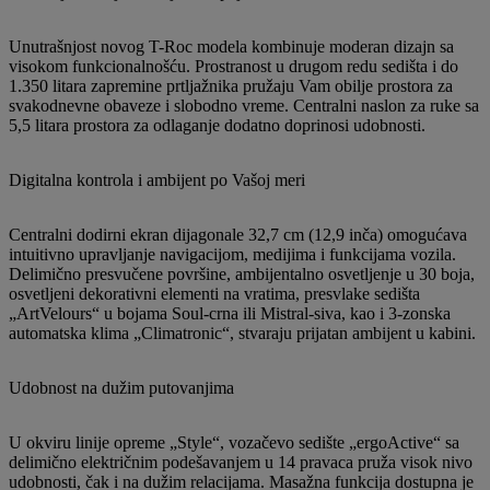
Unutrašnjost novog T-Roc modela kombinuje moderan dizajn sa
visokom funkcionalnošću. Prostranost u drugom redu sedišta i do
1.350 litara zapremine prtljažnika pružaju Vam obilje prostora za
svakodnevne obaveze i slobodno vreme. Centralni naslon za ruke sa
5,5 litara prostora za odlaganje dodatno doprinosi udobnosti.
Digitalna kontrola i ambijent po Vašoj meri
Centralni dodirni ekran dijagonale 32,7 cm (12,9 inča) omogućava
intuitivno upravljanje navigacijom, medijima i funkcijama vozila.
Delimično presvučene površine, ambijentalno osvetljenje u 30 boja,
osvetljeni dekorativni elementi na vratima, presvlake sedišta
„ArtVelours“ u bojama Soul-crna ili Mistral-siva, kao i 3-zonska
automatska klima „Climatronic“, stvaraju prijatan ambijent u kabini.
Udobnost na dužim putovanjima
U okviru linije opreme „Style“, vozačevo sedište „ergoActive“ sa
delimično električnim podešavanjem u 14 pravaca pruža visok nivo
udobnosti, čak i na dužim relacijama. Masažna funkcija dostupna je