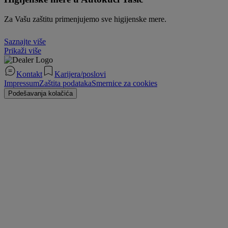
Za Vašu zaštitu primenjujemo sve higijenske mere.
Saznajte više
Prikaži više
Kontakt
Karijera/poslovi
Impressum
Zaštita podataka
Smernice za cookies
Podešavanja kolačića