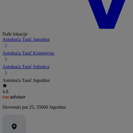
Naše lokacije
Autokuća Tasić Jagodina
Autokuća Tasić Kragujevac
Autokuća Tasić Subotica
Autokuća Tasić Jagodina
4.8
Slovenski put 25
,
35000
Jagodina