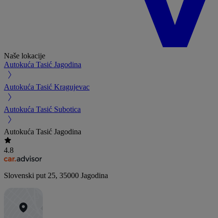
Naše lokacije
Autokuća Tasić Jagodina
Autokuća Tasić Kragujevac
Autokuća Tasić Subotica
Autokuća Tasić Jagodina
4.8
Slovenski put 25
,
35000
Jagodina