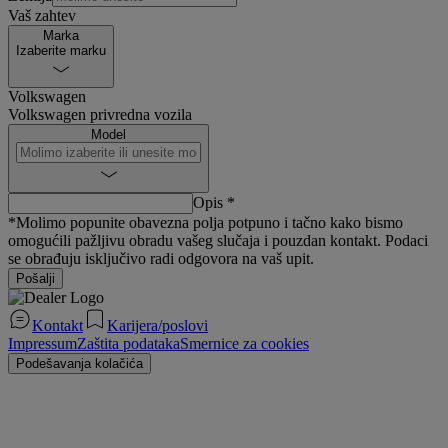
Vaš zahtev
Marka
Izaberite marku
Volkswagen
Volkswagen privredna vozila
Model
Opis *
*Molimo popunite obavezna polja potpuno i tačno kako bismo
omogućili pažljivu obradu vašeg slučaja i pouzdan kontakt. Podaci
se obrađuju isključivo radi odgovora na vaš upit.
Pošalji
Kontakt
Karijera/poslovi
Impressum
Zaštita podataka
Smernice za cookies
Podešavanja kolačića