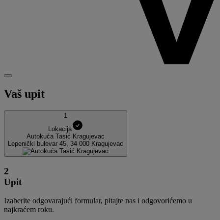
Vaš upit
1
Lokacija
Autokuća Tasić Kragujevac
Lepenički bulevar 45, 34 000 Kragujevac
2
Upit
Izaberite odgovarajući formular, pitajte nas i odgovorićemo u
najkraćem roku.