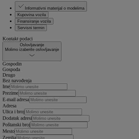
Informativni materijal o modelima
Kupovina vozila
Finansiranje vozila
Servisni termin
Kontakt podaci
Oslovljavanje
Molimo izaberite oslovljavanje
Gospodin
Gospođa
Drugo
Bez navođenja
Ime
Prezime
E-mail adresa
Adresa
Ulica i broj
Dodatak adresi
Poštanski broj
Mesto
Zemlja